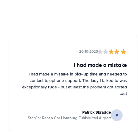
20-10-2025
I had made a mistake
I had made a mistake in pick-up time and needed to
contact telephone support. The lady I talked to was
exceptionally rude - but at least the problem got sorted
out.
Patrick Skradde
P
StarCar Rent a Car Hamburg Fuhlsbüttel Airport