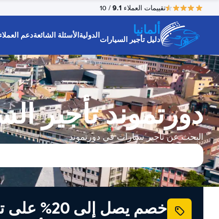
9.1
تقييمات العملاء
/ 10
ألمانيا
الدولية
الأسئلة الشائعة
دعم العملاء
دليل تأجير السيارات
دورتموند تأجير الس
البحث عن تأجير سيارات في دورتموند
خصم يصل إلى 20% ع