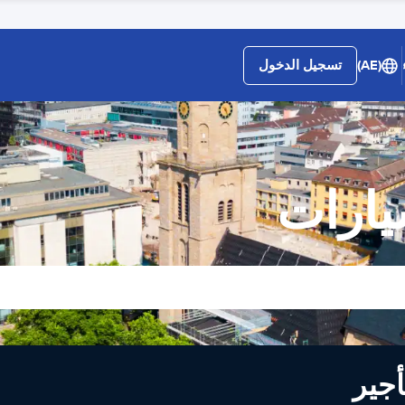
(AE)
تسجيل الدخول
يارات
لى تأجير