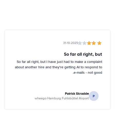
31-10-2025
So far all right, but
So far all right, but I have just had to make a complaint
about another hire and they're getting AI to respond to
e-mails - not good.
Patrick Skradde
P
wheego Hamburg Fuhlsbüttel Airport