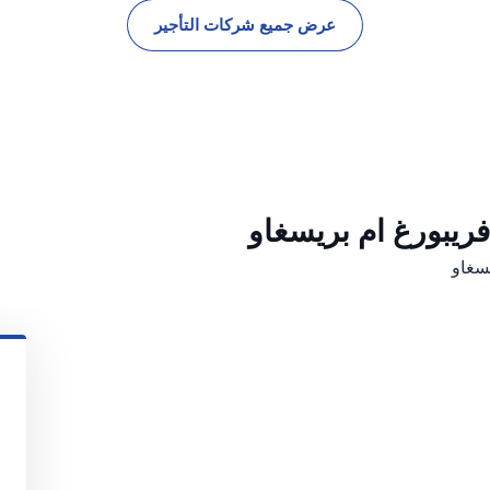
عرض جميع شركات التأجير
ريبورغ ام بريسغاو
يسغاو