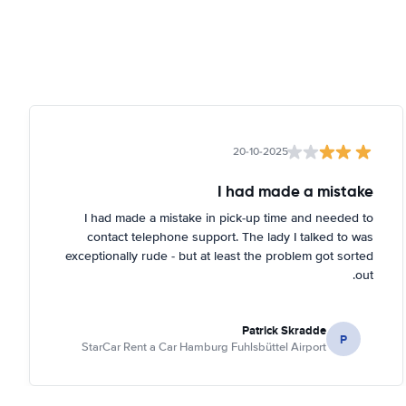
20-10-2025
I had made a mistake
I had made a mistake in pick-up time and needed to
contact telephone support. The lady I talked to was
exceptionally rude - but at least the problem got sorted
out.
Patrick Skradde
P
StarCar Rent a Car Hamburg Fuhlsbüttel Airport