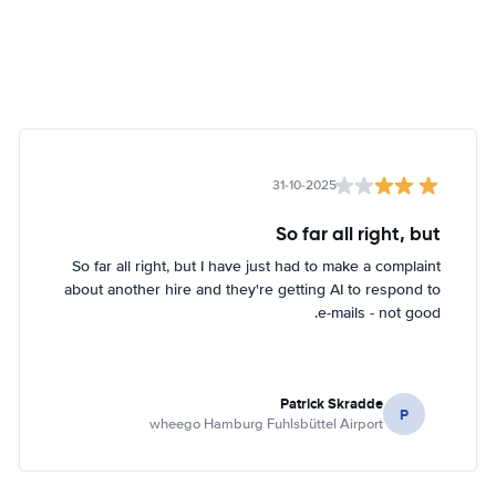
31-10-2025
So far all right, but
So far all right, but I have just had to make a complaint
about another hire and they're getting AI to respond to
e-mails - not good.
Patrick Skradde
P
wheego Hamburg Fuhlsbüttel Airport