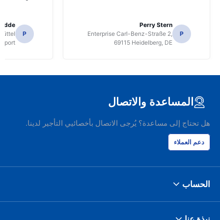
radde
Perry Stern
üttel
P
Enterprise Carl-Benz-Straße 2,
P
irport
69115 Heidelberg, DE
المساعدة والاتصال
هل تحتاج إلى مساعدة؟ يُرجى الاتصال بأخصائيي التأجير لدينا.
دعم العملاء
الحساب
نبذة عنا