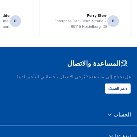
radde
Perry Stern
üttel
P
Enterprise Carl-Benz-Straße 2,
P
irport
69115 Heidelberg, DE
المساعدة والاتصال
هل تحتاج إلى مساعدة؟ يُرجى الاتصال بأخصائيي التأجير لدينا.
دعم العملاء
الحساب
نبذة عنا