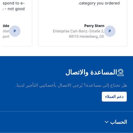
 respond to e-
category you ordered.
ls - not good.
radde
Perry Stern
üttel
P
Enterprise Carl-Benz-Straße 2,
P
irport
69115 Heidelberg, DE
المساعدة والاتصال
هل تحتاج إلى مساعدة؟ يُرجى الاتصال بأخصائيي التأجير لدينا.
دعم العملاء
الحساب