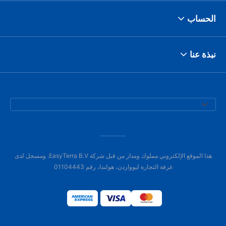
الحساب
نبذة عنا
هذا الموقع الإلكتروني مملوك ومدار من قبل شركة EasyTerra B.V. ومسجل لدى
غرفة التجارة ليوواردن، هولندا، رقم 01104443