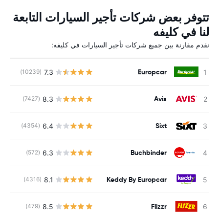
تتوفر بعض شركات تأجير السيارات التابعة
لنا في كليفه
نقدم مقارنة بين جميع شركات تأجير السيارات في كليفه:
Europcar
7.3
(10239)
ل
Avis
8.3
(7427)
ل
Sixt
6.4
(4354)
ل
Buchbinder
6.3
(572)
ل
Keddy By Europcar
8.1
(4316)
ل
Flizzr
8.5
(479)
ل