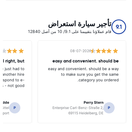
تأجير سيارة استعراض
9.1
قام عملاؤنا بتقييمنا على 9.1/ 10 من أصل 12840
08-07-2026
all right, but
easy and convenient. should be
ave just had to
easy and convenient. should be a way
 another hire
to make sure you get the same
 respond to e-
category you ordered.
ls - not good.
radde
Perry Stern
üttel
P
Enterprise Carl-Benz-Straße 2,
P
irport
69115 Heidelberg, DE