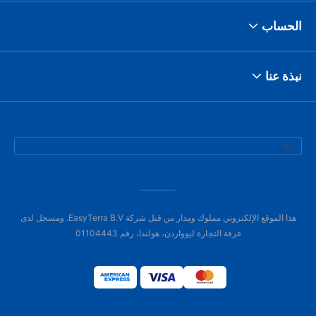
الحساب
نبذة عنا
هذا الموقع الإلكتروني مملوك ومدار من قبل شركة EasyTerra B.V. ومسجل لدى
غرفة التجارة ليوواردن، هولندا، رقم 01104443