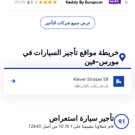
Keddy By Europcar
8.1
(4316)
ل
عرض جميع شركات التأجير
خريطة مواقع تأجير السيارات في
مورس-فين
اطلع على مواقع تأجير السيارات الرئيسية لدينا في مورس-فين
Klever Strasse 58
عرض على الخريطة
تأجير سيارة استعراض
9.1
قام عملاؤنا بتقييمنا على 9.1/ 10 من أصل 12840