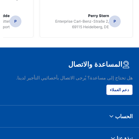
radde
Perry Stern
üttel
P
Enterprise Carl-Benz-Straße 2,
P
irport
69115 Heidelberg, DE
المساعدة والاتصال
هل تحتاج إلى مساعدة؟ يُرجى الاتصال بأخصائيي التأجير لدينا.
دعم العملاء
الحساب
نبذة عنا