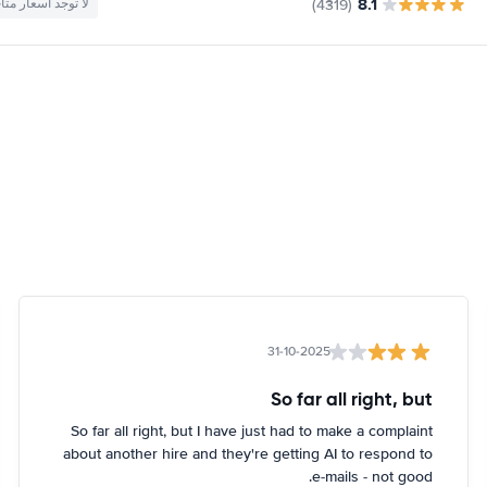
8.1
(4319)
لا توجد أسعار متا
31-10-2025
So far all right, but
So far all right, but I have just had to make a complaint
about another hire and they're getting AI to respond to
e-mails - not good.