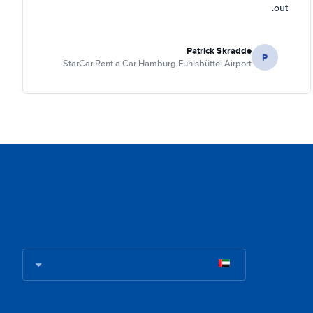
out.
Patrick Skradde
P
StarCar Rent a Car Hamburg Fuhlsbüttel Airport