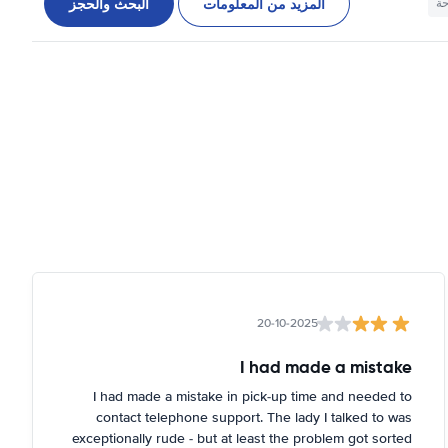
المزيد من المعلومات
البحث والحجز
حة
20-10-2025
I had made a mistake
I had made a mistake in pick-up time and needed to
contact telephone support. The lady I talked to was
exceptionally rude - but at least the problem got sorted