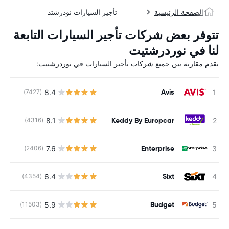
الصفحة الرئيسية
تأجير السيارات نودرشتد
تتوفر بعض شركات تأجير السيارات التابعة
لنا في نوردرشتيت
نقدم مقارنة بين جميع شركات تأجير السيارات في نوردرشتيت:
Avis
8.4
(7427)
ل
Keddy By Europcar
8.1
(4316)
ل
Enterprise
7.6
(2406)
ل
Sixt
6.4
(4354)
ل
Budget
5.9
(11503)
ل