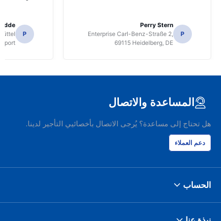
radde
Perry Stern
üttel
P
Enterprise Carl-Benz-Straße 2,
P
irport
69115 Heidelberg, DE
المساعدة والاتصال
هل تحتاج إلى مساعدة؟ يُرجى الاتصال بأخصائيي التأجير لدينا.
دعم العملاء
الحساب
نبذة عنا