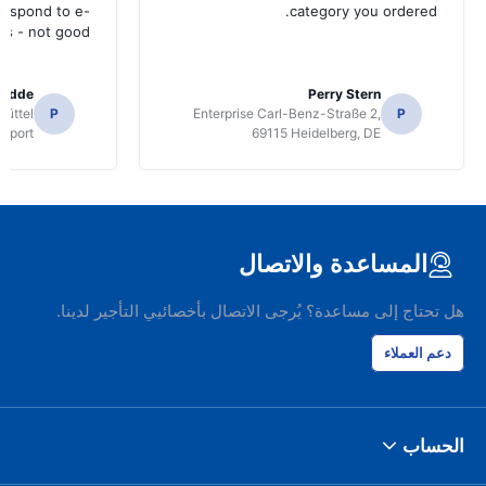
 respond to e-
category you ordered.
ls - not good.
radde
Perry Stern
üttel
P
Enterprise Carl-Benz-Straße 2,
P
irport
69115 Heidelberg, DE
المساعدة والاتصال
هل تحتاج إلى مساعدة؟ يُرجى الاتصال بأخصائيي التأجير لدينا.
دعم العملاء
الحساب