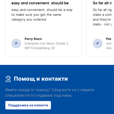
easy and convenient. should be
So far all ri
easy and convenient. should be a way
So far all rig
to make sure you get the same
make a compl
category you ordered.
and they're g
mails - not g
Perry Stern
Patr
P
Enterprise Carl-Benz-Straße 2,
P
whee
69115 Heidelberg, DE
Airpo
Помощ и контакти
Имате нужда от помощ? Свържете се с нашите
специалисти по отдаване под наем.
Поддръжка на клиенти