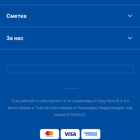
Сметка
За нас
Този уебсайт е собственост и се управлява от EasyTerra B.V. и е
регистриран в Търговската камара в Лиуварден, Нидерландия, под
номер 01104443.