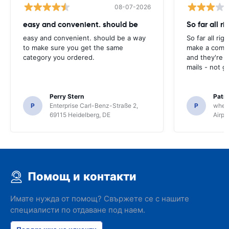
08-07-2026
easy and convenient. should be
So far all ri
easy and convenient. should be a way
So far all rig
to make sure you get the same
make a compl
category you ordered.
and they're g
mails - not g
Perry Stern
Patr
P
Enterprise Carl-Benz-Straße 2,
P
whee
69115 Heidelberg, DE
Airpo
Помощ и контакти
Имате нужда от помощ? Свържете се с нашите
специалисти по отдаване под наем.