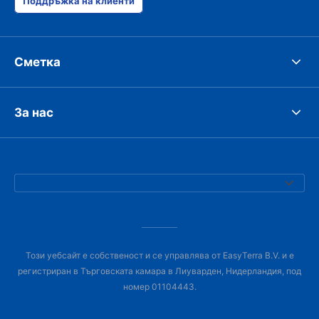
Поддръжка на клиенти
Сметка
За нас
Този уебсайт е собственост и се управлява от EasyTerra B.V. и е
регистриран в Търговската камара в Лиуварден, Нидерландия, под
номер 01104443.