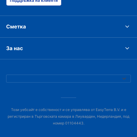
Поддръжка на клиенти
Сметка
За нас
Този уебсайт е собственост и се управлява от EasyTerra B.V. и е
регистриран в Търговската камара в Лиуварден, Нидерландия, под
номер 01104443.