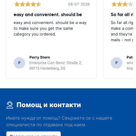
08-07-2026
easy and convenient. should be
So far all ri
easy and convenient. should be a way
So far all rig
to make sure you get the same
make a compl
category you ordered.
and they're g
mails - not g
Perry Stern
Patr
P
Enterprise Carl-Benz-Straße 2,
P
whee
69115 Heidelberg, DE
Airpo
Помощ и контакти
Имате нужда от помощ? Свържете се с нашите
специалисти по отдаване под наем.