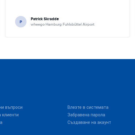
Patrick Skradde
P
wheego Hamburg Fuhlsbüttel Airport
ни въпроси
Влезте в системата
 клиенти
Забравена парола
та
Създаване на акаунт