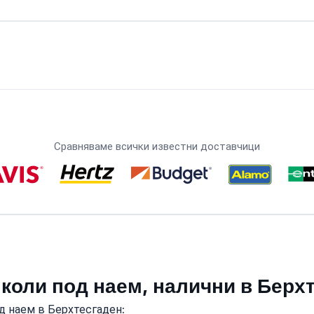
Сравняваме всички известни доставчици
 коли под наем, налични в Берх
д наем в Берхтесгаден: