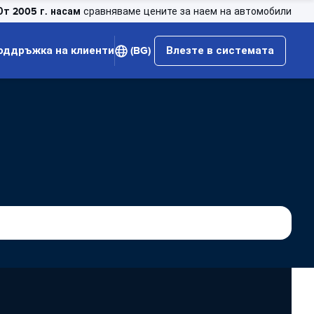
От 2005 г. насам
сравняваме цените за наем на автомобили
оддръжка на клиенти
(BG)
Влезте в системата