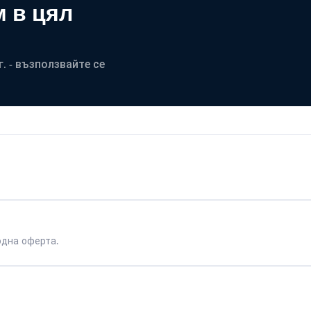
 в цял
. - възползвайте се
одна оферта.