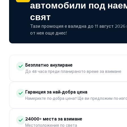
автомобили под наем
свят
Тази промоция е валидна до 11 август 2026 г
от нея още днес!
Безплатно анулиране
До 48 часа преди планираното време за взимане
Гаранция за най-добра цена
Намерихте по-добра цена? Ще ви предложим по-изг
24000+ места за взимане
Местоположения по света