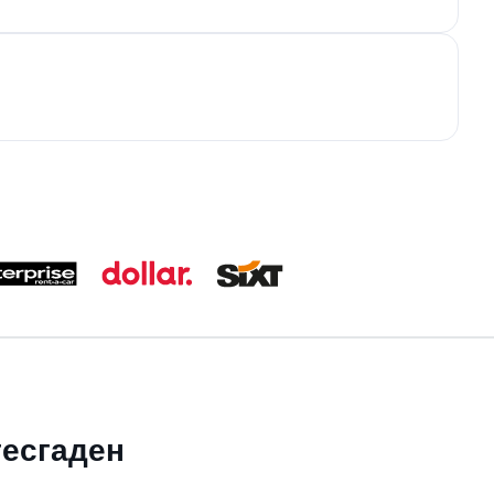
тесгаден