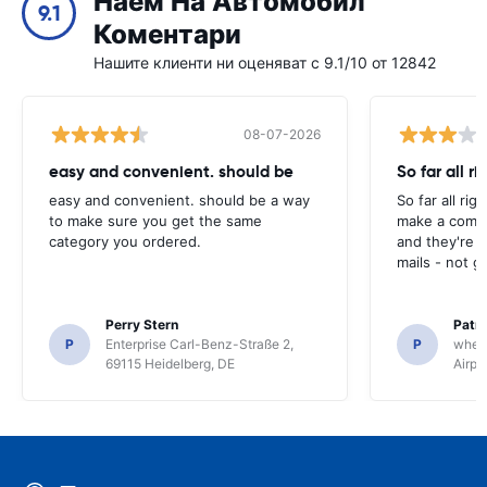
Наем На Автомобил
9.1
Коментари
Нашите клиенти ни оценяват с 9.1/10 от 12842
08-07-2026
easy and convenient. should be
So far all ri
easy and convenient. should be a way
So far all rig
to make sure you get the same
make a compl
category you ordered.
and they're g
mails - not g
Perry Stern
Patr
P
Enterprise Carl-Benz-Straße 2,
P
whee
69115 Heidelberg, DE
Airpo