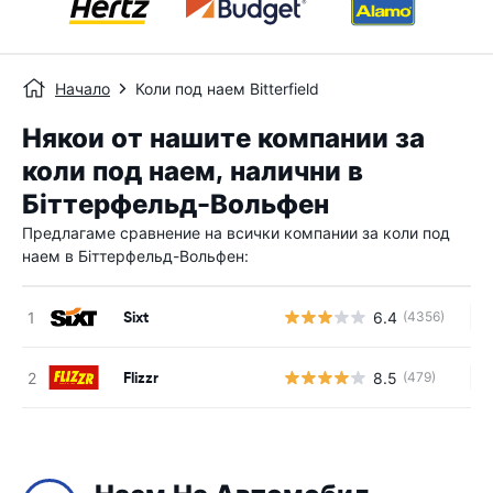
Начало
Коли под наем Bitterfield
Някои от нашите компании за
коли под наем, налични в
Біттерфельд-Вольфен
Предлагаме сравнение на всички компании за коли под
наем в Біттерфельд-Вольфен:
Sixt
6.4
(4356)
Н
Flizzr
8.5
(479)
Н