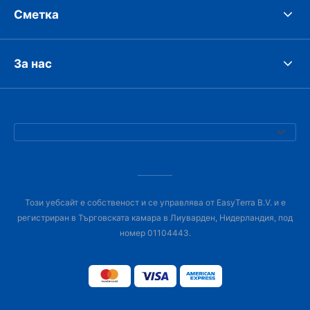
Сметка
За нас
Този уебсайт е собственост и се управлява от EasyTerra B.V. и е
регистриран в Търговската камара в Лиуварден, Нидерландия, под
номер 01104443.