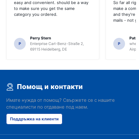
easy and convenient. should be a way
So far all rig
to make sure you get the same
make a compl
category you ordered.
and they're g
mails - not g
Perry Stern
Patr
P
Enterprise Carl-Benz-Straße 2,
P
whee
69115 Heidelberg, DE
Airpo
Помощ и контакти
Имате нужда от помощ? Свържете се с нашите
специалисти по отдаване под наем.
Поддръжка на клиенти