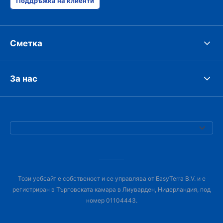
Поддръжка на клиенти
Сметка
За нас
Този уебсайт е собственост и се управлява от EasyTerra B.V. и е
регистриран в Търговската камара в Лиуварден, Нидерландия, под
номер 01104443.