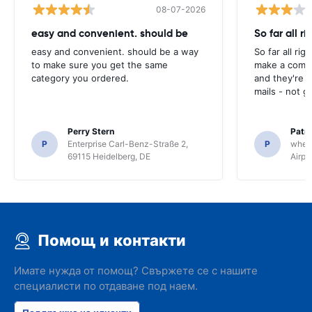
08-07-2026
easy and convenient. should be
So far all ri
easy and convenient. should be a way
So far all rig
to make sure you get the same
make a compl
category you ordered.
and they're g
mails - not g
Perry Stern
Patr
P
Enterprise Carl-Benz-Straße 2,
P
whee
69115 Heidelberg, DE
Airpo
Помощ и контакти
Имате нужда от помощ? Свържете се с нашите
специалисти по отдаване под наем.