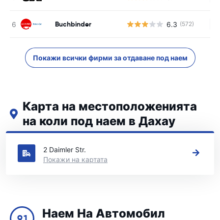
Buchbinder
6.3
(572)
Н
Покажи всички фирми за отдаване под наем
Карта на местоположенията
на коли под наем в Дахау
Вижте нашите основни места за коли под наем в Дахау
2 Daimler Str.
Покажи на картата
Наем На Автомобил
9.1