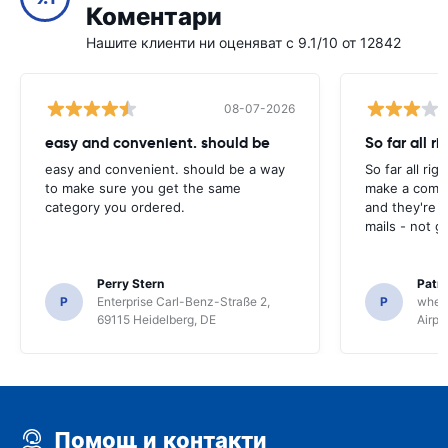
Коментари
Нашите клиенти ни оценяват с 9.1/10 от 12842
08-07-2026
easy and convenient. should be
So far all ri
easy and convenient. should be a way
So far all rig
to make sure you get the same
make a compl
category you ordered.
and they're g
mails - not g
Perry Stern
Patr
P
Enterprise Carl-Benz-Straße 2,
P
whee
69115 Heidelberg, DE
Airpo
Помощ и контакти