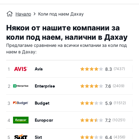
Начало
Коли под наем Дахау
Някои от нашите компании за
коли под наем, налични в Дахау
Предлагаме сравнение на всички компании за коли под
наем в Дахау:
Avis
8.3
(7437)
Н
Enterprise
7.6
(2409)
Н
Budget
5.9
(11512)
Н
Europcar
7.2
(10251)
Н
Sixt
6.4
(4356)
Н