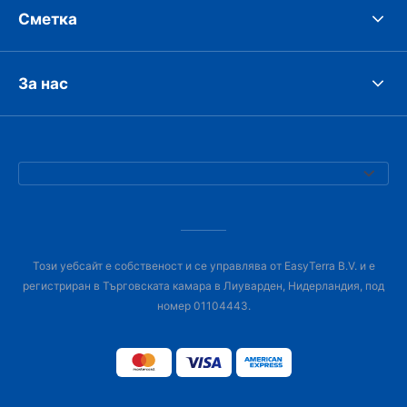
Сметка
За нас
Този уебсайт е собственост и се управлява от EasyTerra B.V. и е
регистриран в Търговската камара в Лиуварден, Нидерландия, под
номер 01104443.