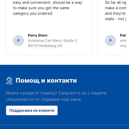
easy and convenient. should be a way
So far all rig
to make sure you get the same
make a compl
category you ordered.
and they're g
mails - not g
Perry Stern
Patr
P
Enterprise Carl-Benz-Straße 2,
P
whee
69115 Heidelberg, DE
Airpo
Помощ и контакти
Имате нужда от помощ? Свържете се с нашите
специалисти по отдаване под наем.
Поддръжка на клиенти