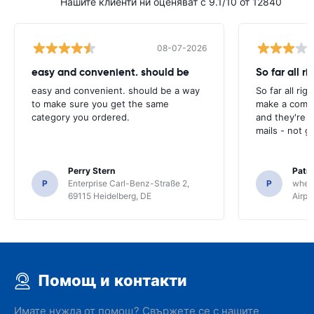
Нашите клиенти ни оценяват с 9.1/10 от 12840
08-07-2026
easy and convenient. should be
So far all ri
easy and convenient. should be a way
So far all rig
to make sure you get the same
make a compl
category you ordered.
and they're g
mails - not g
Perry Stern
Patr
P
Enterprise Carl-Benz-Straße 2,
P
whee
69115 Heidelberg, DE
Airpo
Помощ и контакти
Имате нужда от помощ? Свържете се с нашите