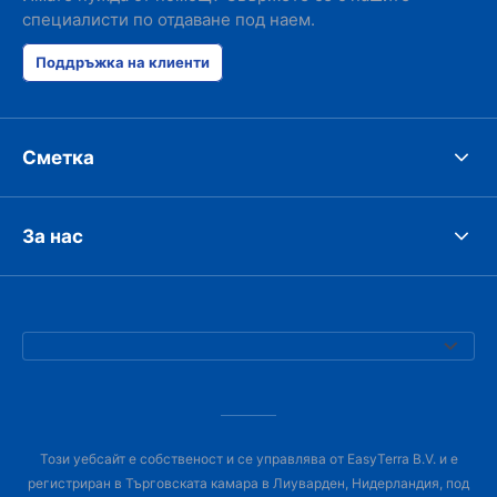
специалисти по отдаване под наем.
Поддръжка на клиенти
Сметка
За нас
Този уебсайт е собственост и се управлява от EasyTerra B.V. и е
регистриран в Търговската камара в Лиуварден, Нидерландия, под