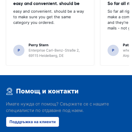
easy and convenient. should be
So far all ri
easy and convenient. should be a way
So far all rig
to make sure you get the same
make a compl
category you ordered.
and they're g
mails - not g
Perry Stern
Patr
P
Enterprise Carl-Benz-Straße 2,
P
whee
69115 Heidelberg, DE
Airpo
Помощ и контакти
Имате нужда от помощ? Свържете се с нашите
специалисти по отдаване под наем.
Поддръжка на клиенти