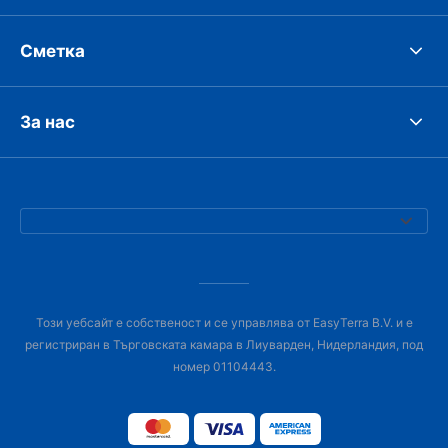
Сметка
За нас
Този уебсайт е собственост и се управлява от EasyTerra B.V. и е
регистриран в Търговската камара в Лиуварден, Нидерландия, под
номер 01104443.