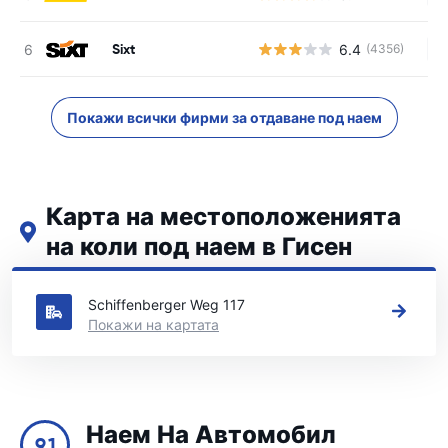
Sixt
6.4
(4356)
Н
Покажи всички фирми за отдаване под наем
Карта на местоположенията
на коли под наем в Гисен
Вижте нашите основни места за коли под наем в Гисен
Schiffenberger Weg 117
Покажи на картата
Наем На Автомобил
9.1