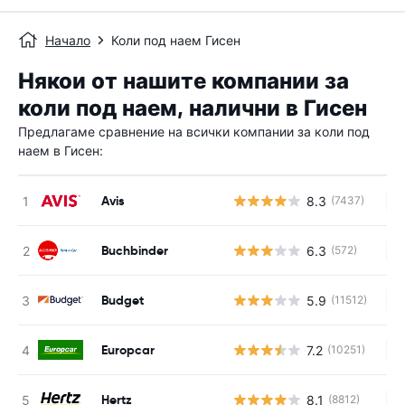
Начало
Коли под наем Гисен
Някои от нашите компании за
коли под наем, налични в Гисен
Предлагаме сравнение на всички компании за коли под
наем в Гисен:
Avis
8.3
(7437)
Н
Buchbinder
6.3
(572)
Н
Budget
5.9
(11512)
Н
Europcar
7.2
(10251)
Н
Hertz
8.1
(8812)
Н