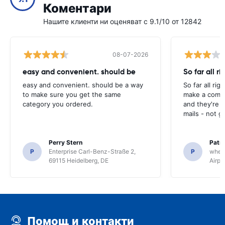
Коментари
Нашите клиенти ни оценяват с 9.1/10 от 12842
08-07-2026
easy and convenient. should be
So far all ri
easy and convenient. should be a way
So far all rig
to make sure you get the same
make a compl
category you ordered.
and they're g
mails - not g
Perry Stern
Patr
P
Enterprise Carl-Benz-Straße 2,
P
whee
69115 Heidelberg, DE
Airpo
Помощ и контакти