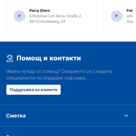
Perry Stern
Patr
P
Enterprise Carl-Benz-Straße 2,
P
whee
69115 Heidelberg, DE
Airpo
Помощ и контакти
Имате нужда от помощ? Свържете се с нашите
специалисти по отдаване под наем.
Поддръжка на клиенти
Сметка