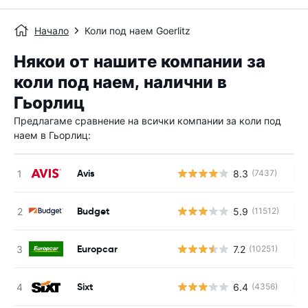
Начало
Коли под наем Goerlitz
Някои от нашите компании за
коли под наем, налични в
Гьорлиц
Предлагаме сравнение на всички компании за коли под
наем в Гьорлиц:
Avis
8.3
(7437)
Н
Budget
5.9
(11512)
Н
Europcar
7.2
(10251)
Н
Sixt
6.4
(4356)
Н