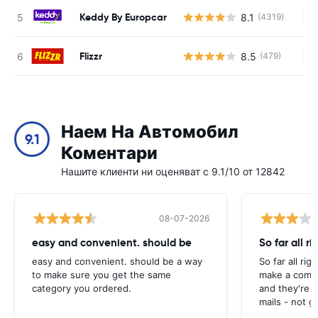
Keddy By Europcar
8.1
(4319)
Н
Flizzr
8.5
(479)
Н
Наем На Автомобил
9.1
Коментари
Нашите клиенти ни оценяват с 9.1/10 от 12842
08-07-2026
easy and convenient. should be
So far all ri
easy and convenient. should be a way
So far all rig
to make sure you get the same
make a compl
category you ordered.
and they're g
mails - not g