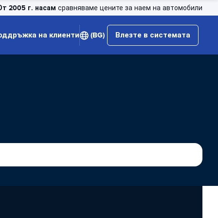
От 2005 г. насам
сравняваме цените за наем на автомобили
оддръжка на клиенти
(BG)
Влезте в системата