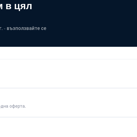
 в цял
. - възползвайте се
одна оферта.