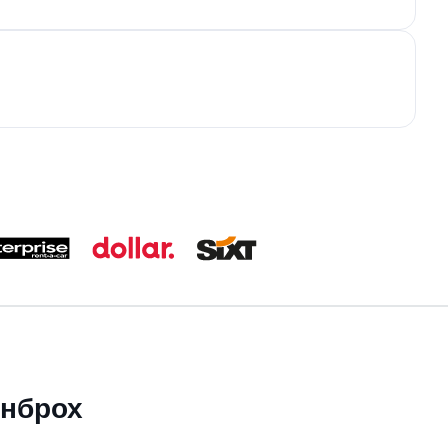
енброх