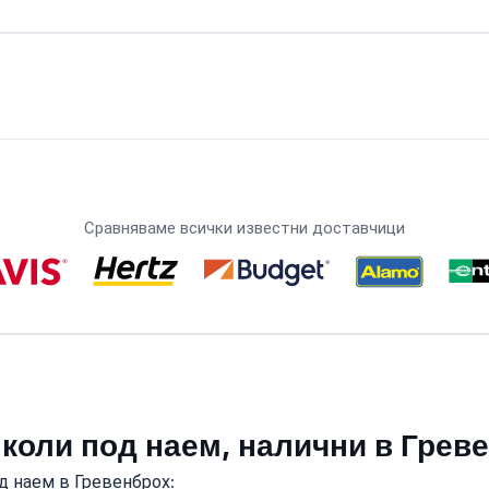
Сравняваме всички известни доставчици
 коли под наем, налични в Грев
д наем в Гревенброх: