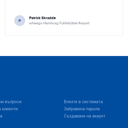
Patrick Skradde
P
wheego Hamburg Fuhlsbüttel Airport
ни въпроси
Влезте в системата
 клиенти
Забравена парола
та
Създаване на акаунт