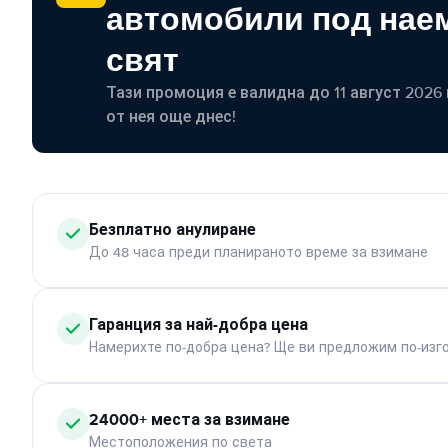
автомобили под наем
свят
Тази промоция е валидна до 11 август 2026 г
от нея още днес!
Безплатно анулиране
До 48 часа преди планираното време за взимане
Гаранция за най-добра цена
Намерихте по-добра цена? Ще ви предложим по-изг
24000+ места за взимане
Местоположения по света