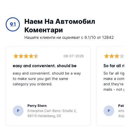
Наем На Автомобил
9.1
Коментари
Нашите клиенти ни оценяват с 9.1/10 от 12842
08-07-2026
easy and convenient. should be
So far all ri
easy and convenient. should be a way
So far all rig
to make sure you get the same
make a compl
category you ordered.
and they're g
mails - not g
Perry Stern
Patr
P
Enterprise Carl-Benz-Straße 2,
P
whee
69115 Heidelberg, DE
Airpo