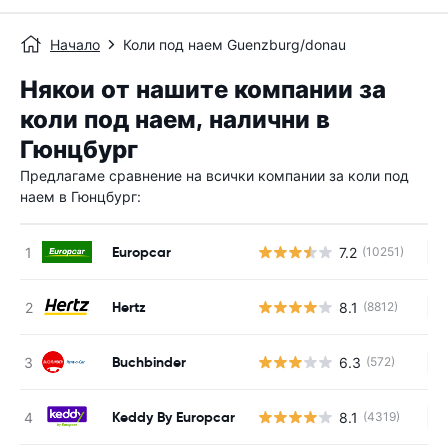
Начало
Коли под наем Guenzburg/donau
Някои от нашите компании за
коли под наем, налични в
Гюнцбург
Предлагаме сравнение на всички компании за коли под
наем в Гюнцбург:
Europcar
7.2
(10251)
Н
Hertz
8.1
(8812)
Н
Buchbinder
6.3
(572)
Н
Keddy By Europcar
8.1
(4319)
Н