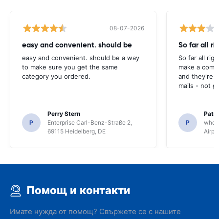
08-07-2026
easy and convenient. should be
So far all ri
easy and convenient. should be a way
So far all rig
to make sure you get the same
make a compl
category you ordered.
and they're g
mails - not g
Perry Stern
Patr
P
Enterprise Carl-Benz-Straße 2,
P
whee
69115 Heidelberg, DE
Airpo
Помощ и контакти
Имате нужда от помощ? Свържете се с нашите