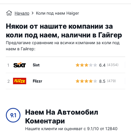
Начало
Коли под наем Haiger
Някои от нашите компании за
коли под наем, налични в Гайгер
Предлагаме сравнение на всички компании за коли под
наем в Гайгер:
Sixt
6.4
(4354)
Н
Flizzr
8.5
(479)
Н
Наем На Автомобил
9.1
Коментари
Нашите клиенти ни оценяват с 9.1/10 от 12840