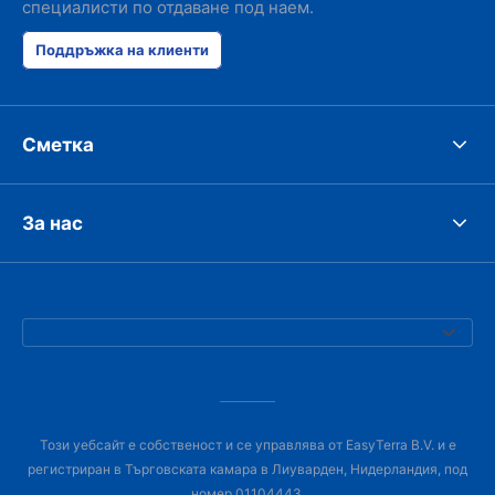
специалисти по отдаване под наем.
Поддръжка на клиенти
Сметка
За нас
Този уебсайт е собственост и се управлява от EasyTerra B.V. и е
регистриран в Търговската камара в Лиуварден, Нидерландия, под
номер 01104443.