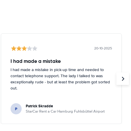
20-10-2025
I had made a mistake
I had made a mistake in pick-up time and needed to
contact telephone support. The lady I talked to was
exceptionally rude - but at least the problem got sorted
out.
Patrick Skradde
P
StarCar Rent a Car Hamburg Fuhlsbüttel Airport