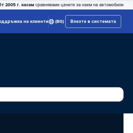
От 2005 г. насам
сравняваме цените за наем на автомобили
оддръжка на клиенти
(BG)
Влезте в системата