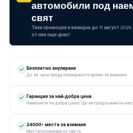
автомобили под наем
свят
Тази промоция е валидна до 11 август 2026 г
от нея още днес!
Безплатно анулиране
До 48 часа преди планираното време за взимане
Гаранция за най-добра цена
Намерихте по-добра цена? Ще ви предложим по-изг
24000+ места за взимане
Местоположения по света