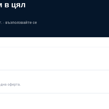
 в цял
. - възползвайте се
одна оферта.