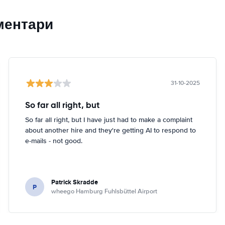
ментари
31-10-2025
So far all right, but
So far all right, but I have just had to make a complaint
about another hire and they're getting AI to respond to
e-mails - not good.
Patrick Skradde
P
wheego Hamburg Fuhlsbüttel Airport