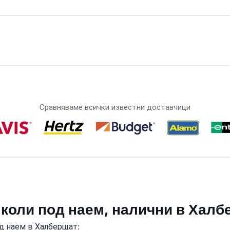
Сравняваме всички известни доставчици
 коли под наем, налични в Хал
д наем в Халберщат: