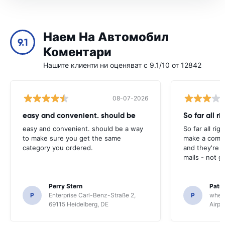
Наем На Автомобил
9.1
Коментари
Нашите клиенти ни оценяват с 9.1/10 от 12842
08-07-2026
easy and convenient. should be
So far all ri
easy and convenient. should be a way
So far all rig
to make sure you get the same
make a compl
category you ordered.
and they're g
mails - not g
Perry Stern
Patr
P
Enterprise Carl-Benz-Straße 2,
P
whee
69115 Heidelberg, DE
Airpo