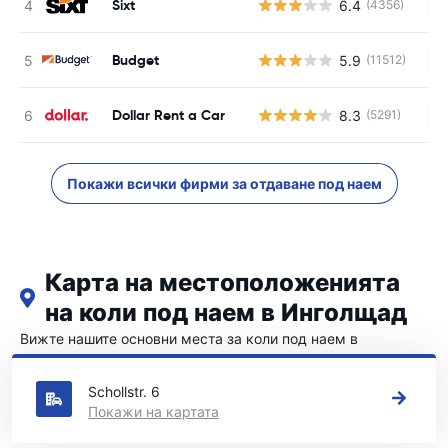
Sixt
6.4
(4356)
Н
Budget
5.9
(11512)
Н
Dollar Rent a Car
8.3
(5291)
Н
Покажи всички фирми за отдаване под наем
Карта на местоположенията
на коли под наем в Инголщад
Вижте нашите основни места за коли под наем в
Инголщад
Schollstr. 6
Покажи на картата