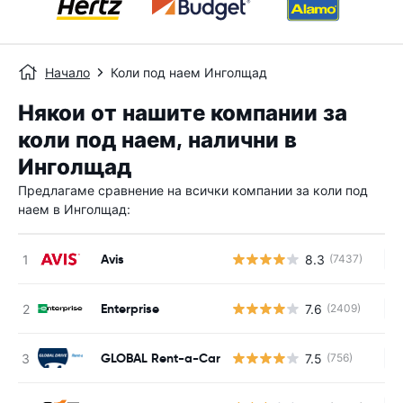
Начало
Коли под наем Инголщад
Някои от нашите компании за
коли под наем, налични в
Инголщад
Предлагаме сравнение на всички компании за коли под
наем в Инголщад:
Avis
8.3
(7437)
Н
Enterprise
7.6
(2409)
Н
GLOBAL Rent-a-Car
7.5
(756)
Н