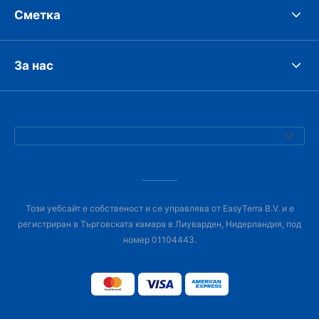
Сметка
За нас
Този уебсайт е собственост и се управлява от EasyTerra B.V. и е
регистриран в Търговската камара в Лиуварден, Нидерландия, под
номер 01104443.