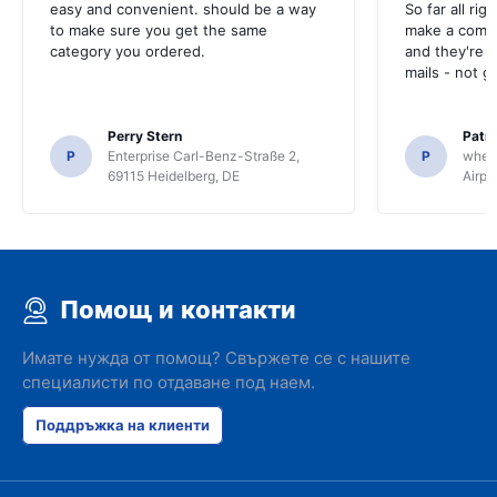
easy and convenient. should be a way
So far all rig
to make sure you get the same
make a compl
category you ordered.
and they're g
mails - not g
Perry Stern
Patr
P
Enterprise Carl-Benz-Straße 2,
P
whee
69115 Heidelberg, DE
Airpo
Помощ и контакти
Имате нужда от помощ? Свържете се с нашите
специалисти по отдаване под наем.
Поддръжка на клиенти