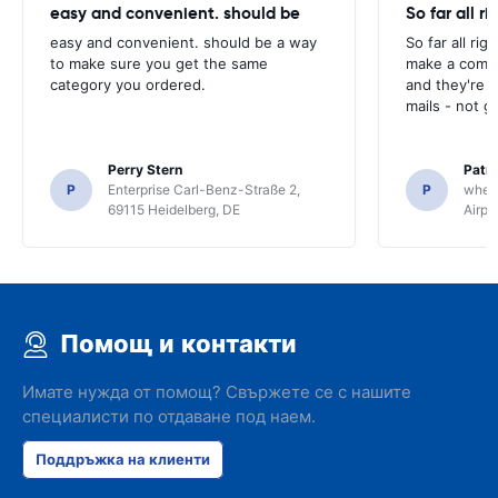
easy and convenient. should be
So far all ri
easy and convenient. should be a way
So far all rig
to make sure you get the same
make a compl
category you ordered.
and they're g
mails - not g
Perry Stern
Patr
P
Enterprise Carl-Benz-Straße 2,
P
whee
69115 Heidelberg, DE
Airpo
Помощ и контакти
Имате нужда от помощ? Свържете се с нашите
специалисти по отдаване под наем.
Поддръжка на клиенти