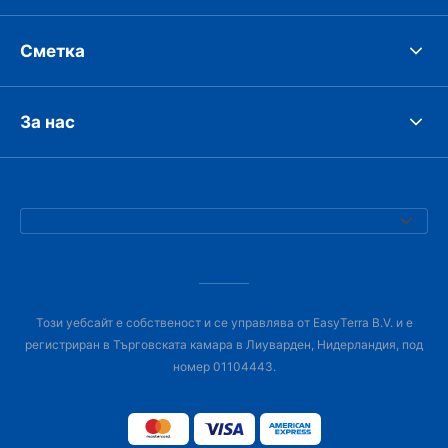
Сметка
За нас
Този уебсайт е собственост и се управлява от EasyTerra B.V. и е
регистриран в Търговската камара в Лиуварден, Нидерландия, под
номер 01104443.