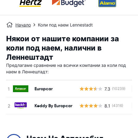
Начало
Коли под наем Lennestadt
Някои от нашите компании за
коли под наем, налични в
Леннештадт
Предлагаме сравнение на всички компании за коли под
наем в Леннештадт:
Europcar
7.3
(10239)
Н
Keddy By Europcar
8.1
(4316)
Н