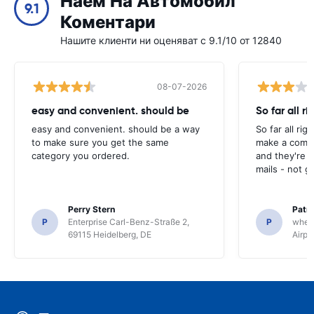
Наем На Автомобил
9.1
Коментари
Нашите клиенти ни оценяват с 9.1/10 от 12840
08-07-2026
easy and convenient. should be
So far all ri
easy and convenient. should be a way
So far all rig
to make sure you get the same
make a compl
category you ordered.
and they're g
mails - not g
Perry Stern
Patr
P
Enterprise Carl-Benz-Straße 2,
P
whee
69115 Heidelberg, DE
Airpo