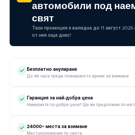
автомобили под наем
свят
Тази промоция е валидна до 11 август 2026 г
от нея още днес!
Безплатно анулиране
До 48 часа преди планираното време за взимане
Гаранция за най-добра цена
Намерихте по-добра цена? Ще ви предложим по-изг
24000+ места за взимане
Местоположения по света