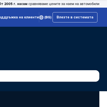
От 2005 г. насам
сравняваме цените за наем на автомобили
оддръжка на клиенти
(BG)
Влезте в системата