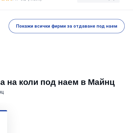
Покажи всички фирми за отдаване под наем
а на коли под наем в Майнц
нц