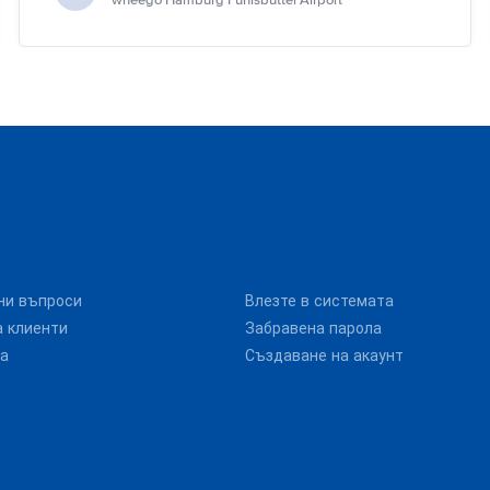
wheego Hamburg Fuhlsbüttel Airport
ни въпроси
Влезте в системата
 клиенти
Забравена парола
та
Създаване на акаунт