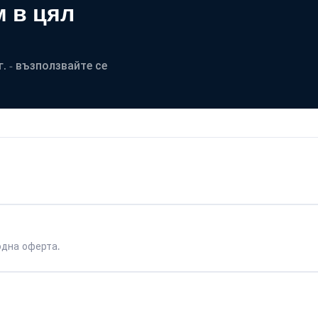
 в цял
. - възползвайте се
одна оферта.