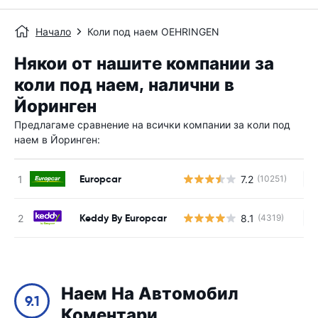
Начало
Коли под наем OEHRINGEN
Някои от нашите компании за
коли под наем, налични в
Йоринген
Предлагаме сравнение на всички компании за коли под
наем в Йоринген:
Europcar
7.2
(10251)
Н
Keddy By Europcar
8.1
(4319)
Н
Наем На Автомобил
9.1
Коментари