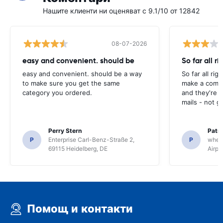
Нашите клиенти ни оценяват с 9.1/10 от 12842
08-07-2026
easy and convenient. should be
So far all ri
easy and convenient. should be a way
So far all rig
to make sure you get the same
make a compl
category you ordered.
and they're g
mails - not g
Perry Stern
Patr
P
Enterprise Carl-Benz-Straße 2,
P
whee
69115 Heidelberg, DE
Airpo
Помощ и контакти