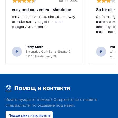
08-07-2026
easy and convenient. should be
So far all ri
easy and convenient. should be a way
So far all rig
to make sure you get the same
make a compl
category you ordered.
and they're g
mails - not g
Perry Stern
Patr
P
Enterprise Carl-Benz-Straße 2,
P
whee
69115 Heidelberg, DE
Airpo
Помощ и контакти
Имате нужда от помощ? Свържете се с нашите
специалисти по отдаване под наем.
Поддръжка на клиенти