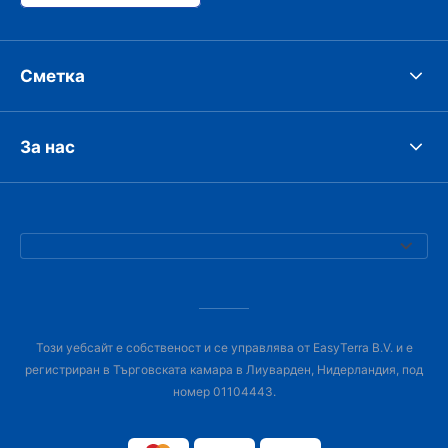
Сметка
За нас
Този уебсайт е собственост и се управлява от EasyTerra B.V. и е
регистриран в Търговската камара в Лиуварден, Нидерландия, под
номер 01104443.