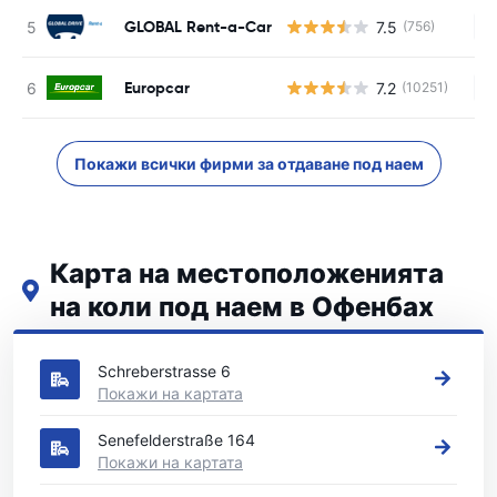
GLOBAL Rent-a-Car
7.5
(756)
Н
Europcar
7.2
(10251)
Н
Покажи всички фирми за отдаване под наем
Карта на местоположенията
на коли под наем в Офенбах
Вижте нашите основни места за коли под наем в Офенбах
Schreberstrasse 6
Покажи на картата
Senefelderstraße 164
Покажи на картата