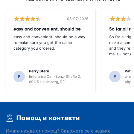
08-07-2026
easy and convenient. should be
So far all ri
easy and convenient. should be a way
So far all rig
to make sure you get the same
make a compl
category you ordered.
and they're g
mails - not g
Perry Stern
Patr
P
Enterprise Carl-Benz-Straße 2,
P
whee
69115 Heidelberg, DE
Airpo
Помощ и контакти
Имате нужда от помощ? Свържете се с нашите