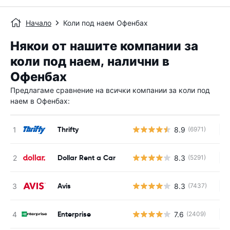
Начало
Коли под наем Офенбах
Някои от нашите компании за
коли под наем, налични в
Офенбах
Предлагаме сравнение на всички компании за коли под
наем в Офенбах:
Thrifty
8.9
(6971)
Н
Dollar Rent a Car
8.3
(5291)
Н
Avis
8.3
(7437)
Н
Enterprise
7.6
(2409)
Н