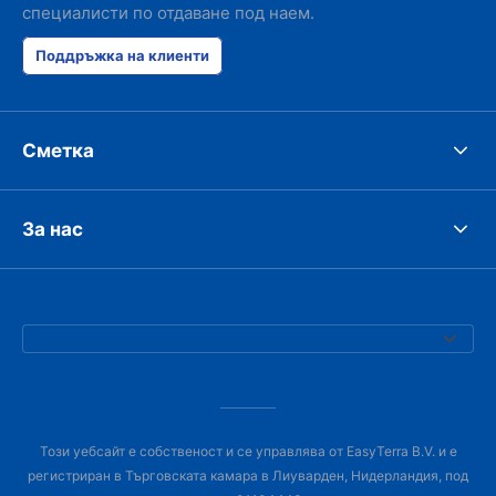
специалисти по отдаване под наем.
Поддръжка на клиенти
Сметка
За нас
Този уебсайт е собственост и се управлява от EasyTerra B.V. и е
регистриран в Търговската камара в Лиуварден, Нидерландия, под