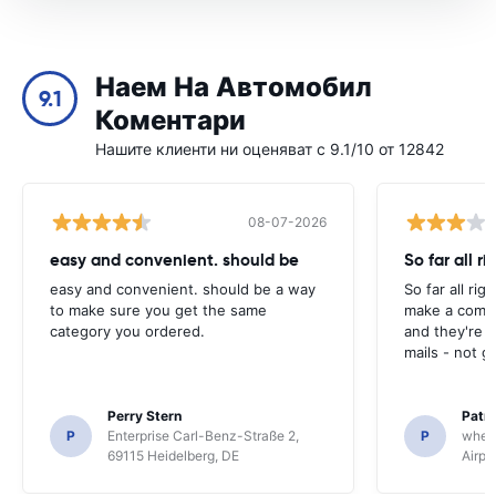
Наем На Автомобил
9.1
Коментари
Нашите клиенти ни оценяват с 9.1/10 от 12842
08-07-2026
easy and convenient. should be
So far all ri
easy and convenient. should be a way
So far all rig
to make sure you get the same
make a compl
category you ordered.
and they're g
mails - not g
Perry Stern
Patr
P
Enterprise Carl-Benz-Straße 2,
P
whee
69115 Heidelberg, DE
Airpo