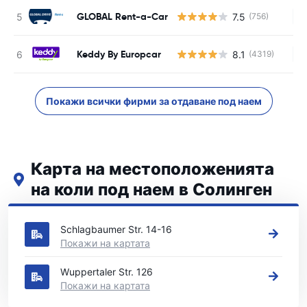
GLOBAL Rent-a-Car
7.5
(756)
Н
Keddy By Europcar
8.1
(4319)
Н
Покажи всички фирми за отдаване под наем
Карта на местоположенията
на коли под наем в Солинген
Вижте нашите основни места за коли под наем в Солинген
Schlagbaumer Str. 14-16
Покажи на картата
Wuppertaler Str. 126
Покажи на картата