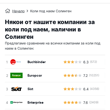
Начало
Коли под наем Солинген
Някои от нашите компании за
коли под наем, налични в
Солинген
Предлагаме сравнение на всички компании за коли под
наем в Солинген:
Buchbinder
6.3
(572)
Н
Europcar
7.2
(10251)
Н
Sixt
6.4
(4356)
Н
Enterprise
7.6
(2409)
Н