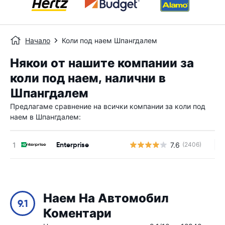
Начало
Коли под наем Шпангдалем
Някои от нашите компании за
коли под наем, налични в
Шпангдалем
Предлагаме сравнение на всички компании за коли под
наем в Шпангдалем:
Enterprise
7.6
(2406)
Н
Наем На Автомобил
9.1
Коментари