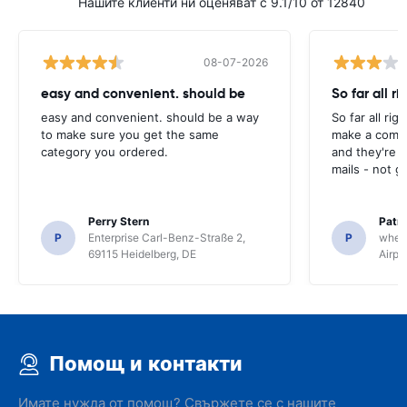
Нашите клиенти ни оценяват с 9.1/10 от 12840
08-07-2026
easy and convenient. should be
So far all ri
easy and convenient. should be a way
So far all rig
to make sure you get the same
make a compl
category you ordered.
and they're g
mails - not g
Perry Stern
Patr
P
Enterprise Carl-Benz-Straße 2,
P
whee
69115 Heidelberg, DE
Airpo
Помощ и контакти
Имате нужда от помощ? Свържете се с нашите