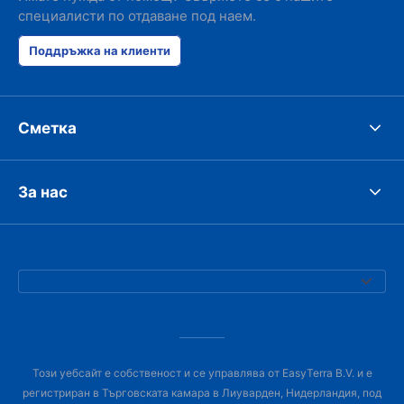
специалисти по отдаване под наем.
Поддръжка на клиенти
Сметка
За нас
Този уебсайт е собственост и се управлява от EasyTerra B.V. и е
регистриран в Търговската камара в Лиуварден, Нидерландия, под