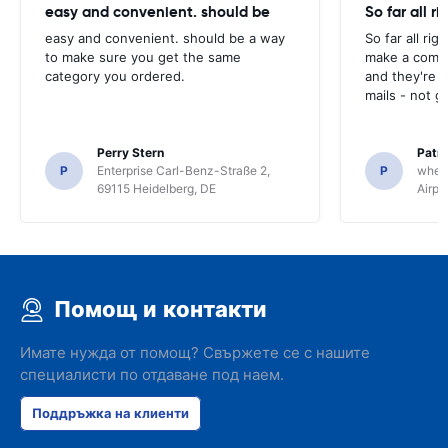
easy and convenient. should be
So far all ri
easy and convenient. should be a way
So far all rig
to make sure you get the same
make a compl
category you ordered.
and they're g
mails - not g
Perry Stern
Patr
P
Enterprise Carl-Benz-Straße 2,
P
whee
69115 Heidelberg, DE
Airpo
Помощ и контакти
Имате нужда от помощ? Свържете се с нашите
специалисти по отдаване под наем.
Поддръжка на клиенти