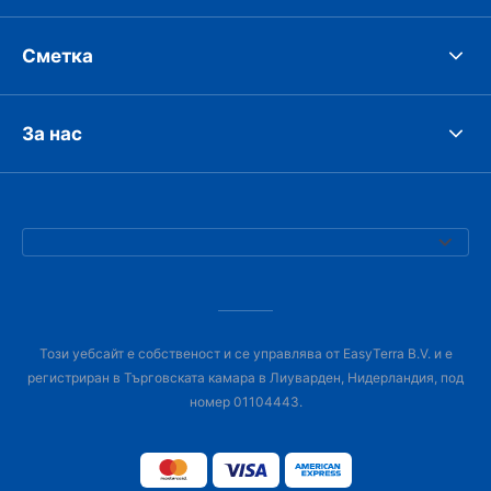
Сметка
За нас
Този уебсайт е собственост и се управлява от EasyTerra B.V. и е
регистриран в Търговската камара в Лиуварден, Нидерландия, под
номер 01104443.