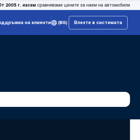
От 2005 г. насам
сравняваме цените за наем на автомобили
оддръжка на клиенти
(BG)
Влезте в системата