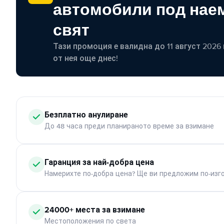
автомобили под наем
свят
Тази промоция е валидна до 11 август 2026 г
от нея още днес!
Безплатно анулиране
До 48 часа преди планираното време за взимане
Гаранция за най-добра цена
Намерихте по-добра цена? Ще ви предложим по-изг
24000+ места за взимане
Местоположения по света