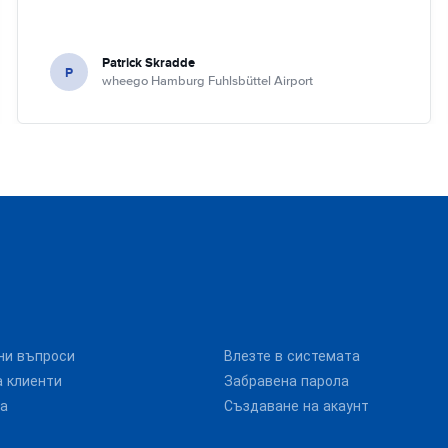
Patrick Skradde
P
wheego Hamburg Fuhlsbüttel Airport
ни въпроси
Влезте в системата
 клиенти
Забравена парола
та
Създаване на акаунт