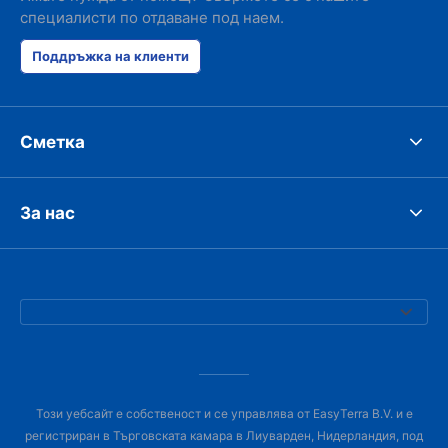
специалисти по отдаване под наем.
Поддръжка на клиенти
Сметка
За нас
Този уебсайт е собственост и се управлява от EasyTerra B.V. и е
регистриран в Търговската камара в Лиуварден, Нидерландия, под