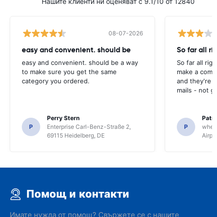
Нашите клиенти ни оценяват с 9.1/10 от 12840
08-07-2026
easy and convenient. should be
So far all ri
easy and convenient. should be a way
So far all rig
to make sure you get the same
make a compl
category you ordered.
and they're g
mails - not g
Perry Stern
Patr
P
Enterprise Carl-Benz-Straße 2,
P
whee
69115 Heidelberg, DE
Airpo
Помощ и контакти
Имате нужда от помощ? Свържете се с нашите