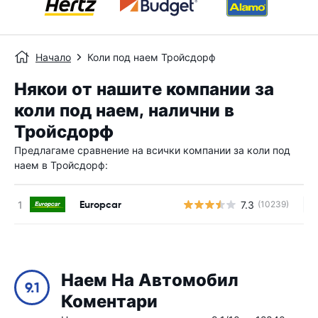
Начало
Коли под наем Тройсдорф
Някои от нашите компании за
коли под наем, налични в
Тройсдорф
Предлагаме сравнение на всички компании за коли под
наем в Тройсдорф:
Europcar
7.3
(10239)
Н
Наем На Автомобил
9.1
Коментари