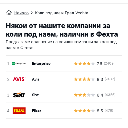
Начало
Коли под наем Град Vechta
Някои от нашите компании за
коли под наем, налични в Фехта
Предлагаме сравнение на всички компании за коли под
наем в Фехта:
Enterprise
7.6
(2409)
Н
Avis
8.3
(7437)
Н
Sixt
6.4
(4356)
Н
Flizzr
8.5
(479)
Н