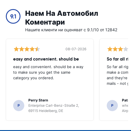
Наем На Автомобил
9.1
Коментари
Нашите клиенти ни оценяват с 9.1/10 от 12842
08-07-2026
easy and convenient. should be
So far all ri
easy and convenient. should be a way
So far all rig
to make sure you get the same
make a compl
category you ordered.
and they're g
mails - not g
Perry Stern
Patr
P
Enterprise Carl-Benz-Straße 2,
P
whee
69115 Heidelberg, DE
Airpo