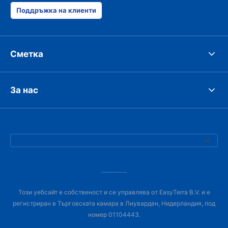
Поддръжка на клиенти
Сметка
За нас
Този уебсайт е собственост и се управлява от EasyTerra B.V. и е
регистриран в Търговската камара в Лиуварден, Нидерландия, под
номер 01104443.