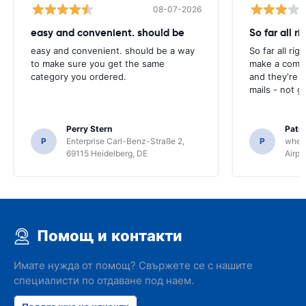
08-07-2026
easy and convenient. should be
So far all ri
easy and convenient. should be a way
So far all rig
to make sure you get the same
make a compl
category you ordered.
and they're g
mails - not g
Perry Stern
Patr
P
Enterprise Carl-Benz-Straße 2,
P
whee
69115 Heidelberg, DE
Airpo
Помощ и контакти
Имате нужда от помощ? Свържете се с нашите
специалисти по отдаване под наем.