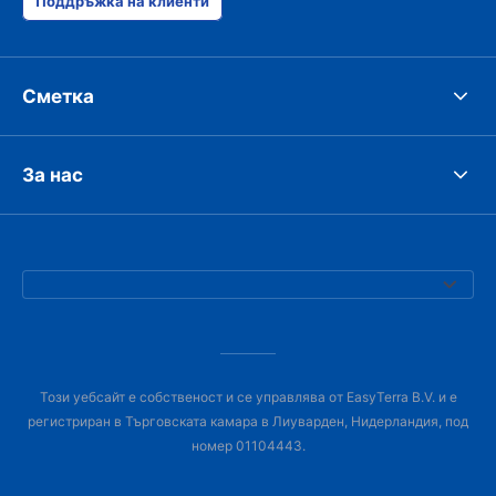
Поддръжка на клиенти
Сметка
За нас
Този уебсайт е собственост и се управлява от EasyTerra B.V. и е
регистриран в Търговската камара в Лиуварден, Нидерландия, под
номер 01104443.