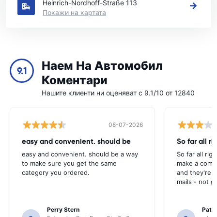
Heinrich-Nordhoff-Straße 113
Покажи на картата
Наем На Автомобил
9.1
Коментари
Нашите клиенти ни оценяват с 9.1/10 от 12840
08-07-2026
easy and convenient. should be
So far all ri
easy and convenient. should be a way
So far all rig
to make sure you get the same
make a compl
category you ordered.
and they're g
mails - not g
Perry Stern
Patr