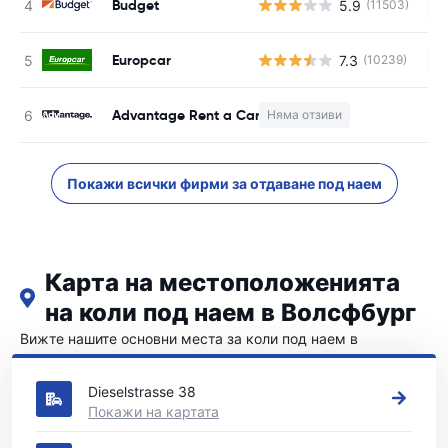
Budget
5.9
(11503)
Н
Europcar
7.3
(10239)
Н
Advantage Rent a Car
Няма отзиви
Н
Покажи всички фирми за отдаване под наем
Карта на местоположенията
на коли под наем в Волсфбург
Вижте нашите основни места за коли под наем в
Волсфбург
Dieselstrasse 38
Покажи на картата