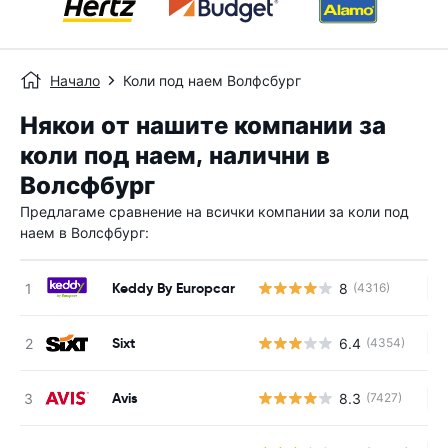
Начало
Коли под наем Волфсбург
Някои от нашите компании за
коли под наем, налични в
Волсфбург
Предлагаме сравнение на всички компании за коли под
наем в Волсфбург:
Keddy By Europcar
8
(4316)
Н
Sixt
6.4
(4354)
Н
Avis
8.3
(7427)
Н