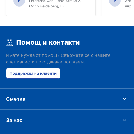
P
Enterprise Carl-Benz-Straße 2,
P
whee
69115 Heidelberg, DE
Airpo
Помощ и контакти
Имате нужда от помощ? Свържете се с нашите
специалисти по отдаване под наем.
Поддръжка на клиенти
Сметка
За нас