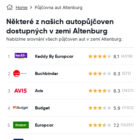
Home
Půjčovna aut Altenburg
Některé z našich autopůjčoven
dostupných v zemi Altenburg
Nabízíme srovnání všech půjčoven aut v zemi Altenburg:
Keddy By Europcar
8.1
(4319)
Buchbinder
6.3
(572)
Avis
8.3
(7437)
Budget
5.9
(11512)
Europcar
7.2
(10251)