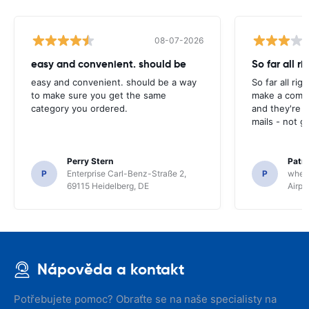
08-07-2026
easy and convenient. should be
So far all ri
easy and convenient. should be a way
So far all rig
to make sure you get the same
make a compl
category you ordered.
and they're g
mails - not g
Perry Stern
Patr
P
Enterprise Carl-Benz-Straße 2,
P
whee
69115 Heidelberg, DE
Airpo
Nápověda a kontakt
Potřebujete pomoc? Obraťte se na naše specialisty na