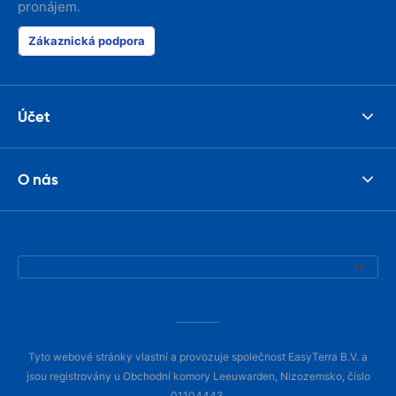
pronájem.
Zákaznická podpora
Účet
O nás
Tyto webové stránky vlastní a provozuje společnost EasyTerra B.V. a
jsou registrovány u Obchodní komory Leeuwarden, Nizozemsko, číslo
01104443.