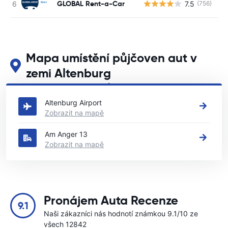
GLOBAL Rent-a-Car
7.5
(756)
Mapa umístění půjčoven aut v
zemi Altenburg
Podívejte se na naše hlavní půjčovny aut v zemi Altenburg
Altenburg Airport
Zobrazit na mapě
Am Anger 13
Zobrazit na mapě
Pronájem Auta Recenze
9.1
Naši zákazníci nás hodnotí známkou 9.1/10 ze
všech 12842