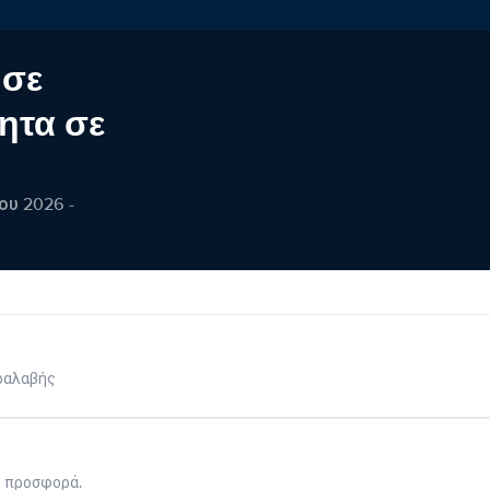
 σε
ητα σε
ου 2026 -
ραλαβής
η προσφορά.