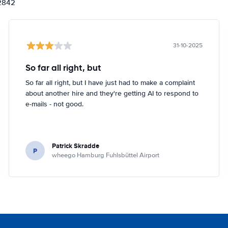
12842
31-10-2025
So far all right, but
So far all right, but I have just had to make a complaint
about another hire and they're getting AI to respond to
e-mails - not good.
Patrick Skradde
P
wheego Hamburg Fuhlsbüttel Airport