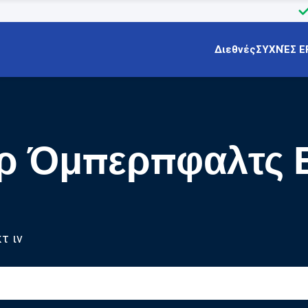
Διεθνές
ΣΥΧΝΈΣ Ε
ερ Όμπερπφαλτς 
τ ιν