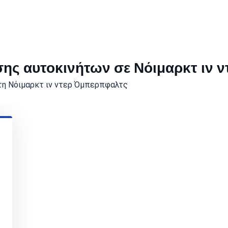
σης αυτοκινήτων σε Νόιμαρκτ ιν 
στη Νόιμαρκτ ιν ντερ Όμπερπφαλτς