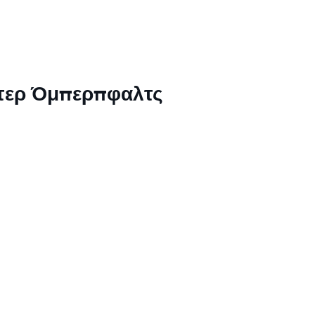
ντερ Όμπερπφαλτς